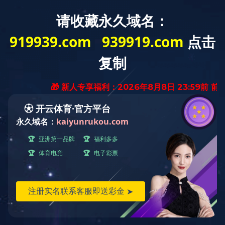
中欧平台(中国)
行业动态